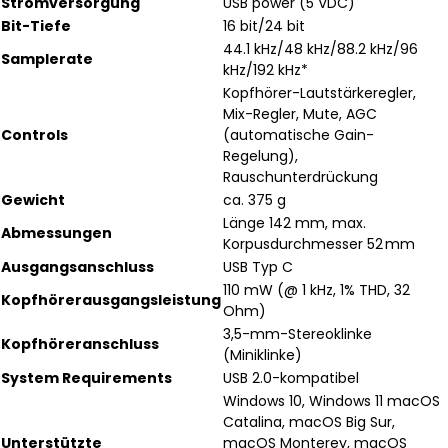
Stromversorgung
USB power (5 VDC)
Bit-Tiefe
16 bit/24 bit
44.1 kHz/48 kHz/88.2 kHz/96
Samplerate
kHz/192 kHz*
Kopfhörer-Lautstärkeregler,
Mix-Regler, Mute, AGC
Controls
(automatische Gain-
Regelung),
Rauschunterdrückung
Gewicht
ca. 375 g
Länge 142 mm, max.
Abmessungen
Korpusdurchmesser 52 mm
Ausgangsanschluss
USB Typ C
110 mW (@ 1 kHz, 1% THD, 32
Kopfhörerausgangsleistung
Ohm)
3,5-mm-Stereoklinke
Kopfhöreranschluss
(Miniklinke)
System Requirements
USB 2.0-kompatibel
Windows 10, Windows 11 macOS
Catalina, macOS Big Sur,
Unterstützte
macOS Monterey, macOS