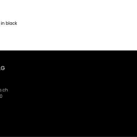
in black
AG
6
.ch
80