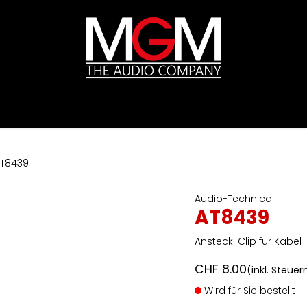
ds
Preislisten
HIFI
Abverkauf / Ex-Demo
T8439
Audio-Technica
AT8439
Ansteck-Clip für Kabel
CHF
8.00
(inkl. Steuer
Wird für Sie bestellt