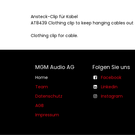
Ansteck-Clip für Kabel
AT8439 Clothing clip to keep hanging cables out 
Clothing clip for cable.
MGM Audio AG
Folgen Sie uns
Home
Facebook
Team
Linkedin
Datenschutz
Instagram
AGB​​
Impressum