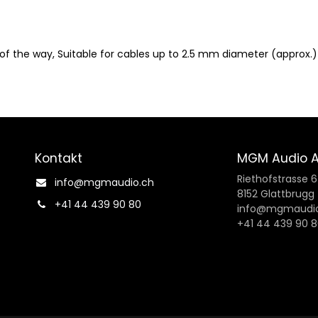
of the way, Suitable for cables up to 2.5 mm diameter (approx.) 
Kontakt
MGM Audio 
Riethofstrasse 
info@mgmaudio.ch​
8152 Glattbrugg
+41 44 439 90 80
info@mgmaudio
+41 44 439 90 