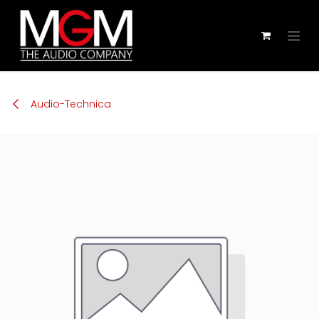
Zum Inhalt springen
Audio-Technica