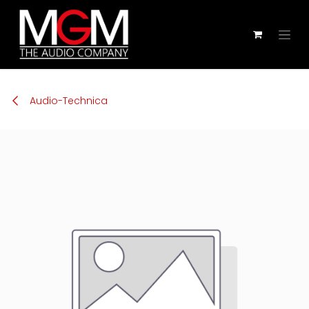
Zum Inhalt springen
Audio-Technica