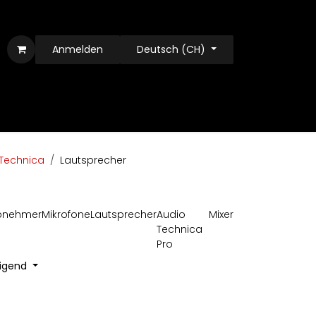
Anmelden
Deutsch (CH)
Technica
Lautsprecher
bnehmer
Mikrofone
Lautsprecher
Audio
Mixer
Technica
Pro
eigend