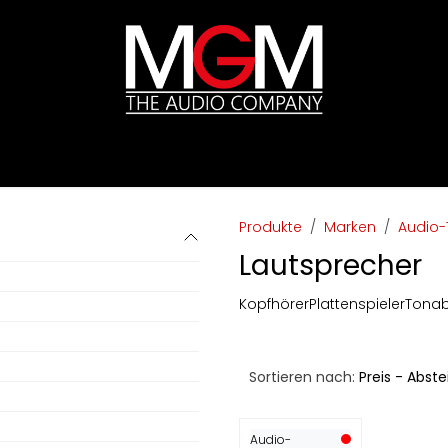
ds
Preislisten
HIFI
Abverkauf / Ex-Demo
Produkte
Marken
Audio-
Lautsprecher
Kopfhörer
Plattenspieler
Tona
Sortieren nach:
Preis - Abst
Audio-