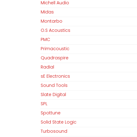
Michell Audio
Midas
Montarbo
O.S Acoustics
PMC
Primacoustic
Quadraspire
Radial
sE Electronics
Sound Tools
Slate Digital
SPL
Spottune
MGM Audio AG
Folgen Sie uns
Solid State Logic
Turbosound
Home
Facebook