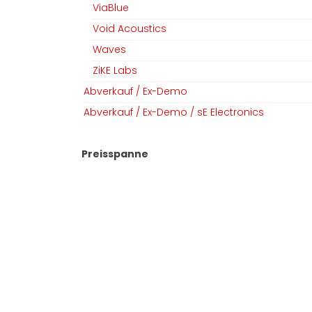
ViaBlue
Team
Linkedin
Void Acoustics
Datenschutz
Instagram
Waves
AGB​​
ZiKE Labs
Impressum
Abverkauf / Ex-Demo
Abverkauf / Ex-Demo / sE Electronics
Copyright © MGM Audio AG
Preisspanne