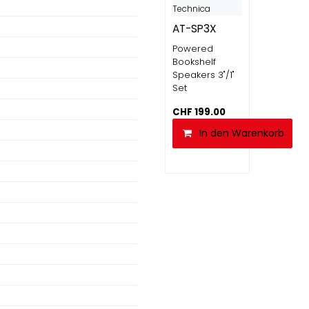
Technica
AT-SP3X
Powered
Bookshelf
Speakers 3"/1"
Set
CHF
199.00
In den Warenkorb