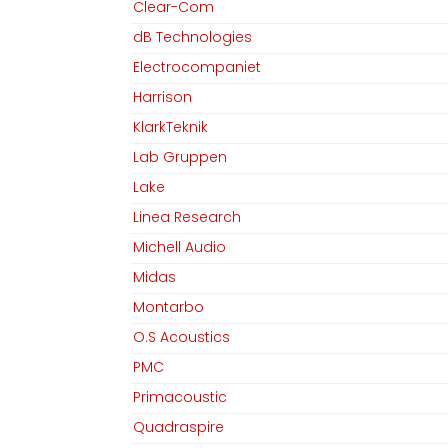
Clear-Com
dB Technologies
Electrocompaniet
Harrison
KlarkTeknik
Lab Gruppen
Lake
Linea Research
Michell Audio
Midas
Montarbo
O.S Acoustics
PMC
Primacoustic
Quadraspire