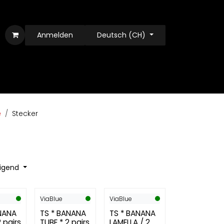
Anmelden
Deutsch (CH)
e
Stecker
eigend
ViaBlue
ViaBlue
NANA
TS * BANANA
TS * BANANA
 pairs
TUBE * 2 pairs
LAMELLA / 2