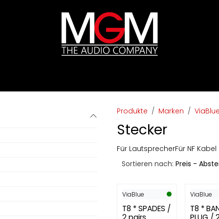
ds
Preislisten
HIFI
Abverkauf / Ex-Demo
Produkte
Marken
ViaBlu
Stecker
Für Lautsprecher
Für NF Kabel
Sortieren nach:
Preis - Abst
ViaBlue
ViaBlue
T8 * SPADES /
T8 * BA
2 pairs
PLUG / 2