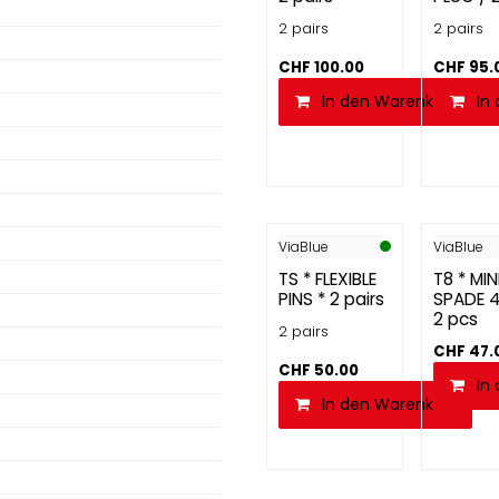
2 pairs
2 pairs
CHF
100.00
CHF
95.
In den Warenkorb
In
ViaBlue
ViaBlue
TS * FLEXIBLE
T8 * MIN
PINS * 2 pairs
SPADE 4
2 pcs
2 pairs
CHF
47.
CHF
50.00
In
In den Warenkorb