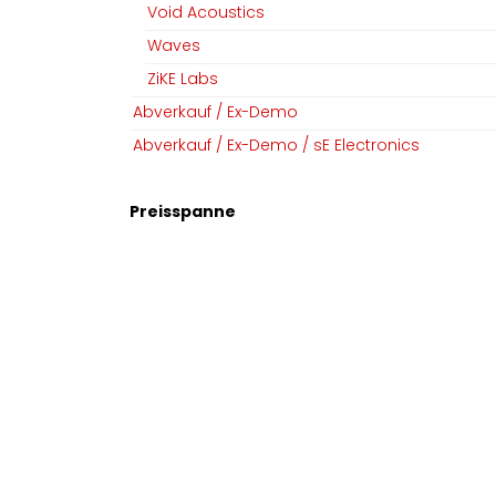
Void Acoustics
Team
Linkedin
Waves
Datenschutz
Instagram
ZiKE Labs
AGB​​
Abverkauf / Ex-Demo
Impressum
Abverkauf / Ex-Demo / sE Electronics
Preisspanne
Copyright © MGM Audio AG