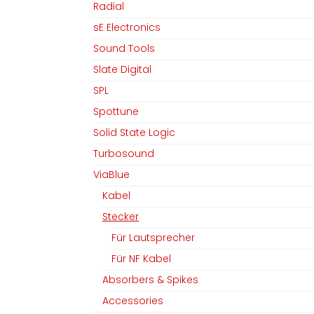
Radial
sE Electronics
Sound Tools
Slate Digital
SPL
Spottune
Solid State Logic
Turbosound
ViaBlue
Kabel
Stecker
Für Lautsprecher
Für NF Kabel
MGM Audio AG
Folgen Sie uns
Absorbers & Spikes
Accessories
Home
Facebook