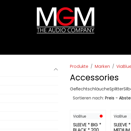
ds
Preislisten
HIFI
Abverkauf / Ex-Demo
Produkte
Marken
ViaBlu
Accessories
Geflechtschläuche
Splitter
Silb
Sortieren nach:
Preis - Abst
ViaBlue
ViaBlue
SLEEVE * BIG *
SLEEVE *
BLACK * 200
MEDIUM 