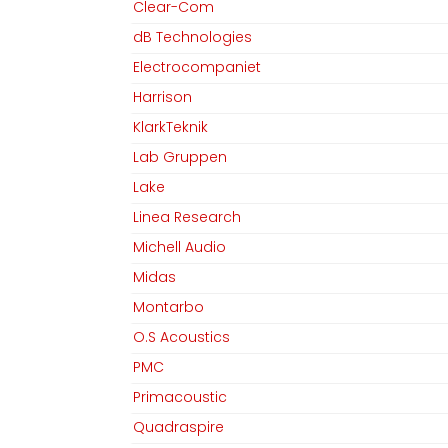
Clear-Com
dB Technologies
Electrocompaniet
Harrison
KlarkTeknik
Lab Gruppen
Lake
Linea Research
Michell Audio
Midas
Montarbo
O.S Acoustics
PMC
Primacoustic
Quadraspire