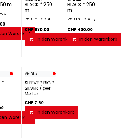
250 m
BLACK * 250
BLACK * 250
m
m
pool
250 m spool
250 m spool /
.00
CHF
530.00
CHF
400.00
 den Warenkorb
In den Warenkorb
In den Warenkorb
ViaBlue
 *
SLEEVE * BIG *
SILVER / per
Meter
CHF
7.50
00
In den Warenkorb
 den Warenkorb