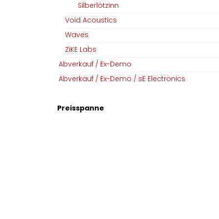
Silberlötzinn
Team
Linkedin
Void Acoustics
Datenschutz
Instagram
Waves
AGB​​
ZiKE Labs
Impressum
Abverkauf / Ex-Demo
Abverkauf / Ex-Demo / sE Electronics
Copyright © MGM Audio AG
Preisspanne