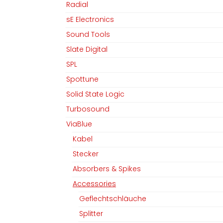
Radial
sE Electronics
Sound Tools
Slate Digital
SPL
Spottune
Solid State Logic
Turbosound
ViaBlue
Kabel
Stecker
Absorbers & Spikes
Accessories
MGM Audio AG
Folgen Sie uns
Geflechtschläuche
Splitter
Home
Facebook