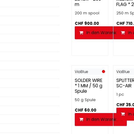
m
FLAG * 
200 m spool
250 m S
CHF
900.00
CHF
710
In den Warenkorb
In
ViaBlue
ViaBlue
SOLDER WIRE
SPLITTER
* 1 MM / 50 g
SC-AIR
Spule
1 pc
50 g Spule
CHF
35.
CHF
60.00
In
In den Warenkorb