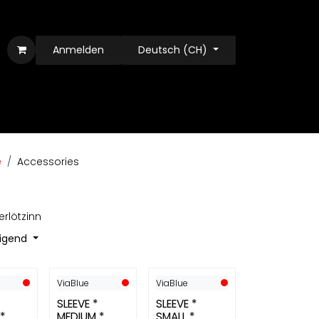
Anmelden
Deutsch (CH)
e
Accessories
erlötzinn
eigend
ViaBlue
ViaBlue
SLEEVE *
SLEEVE *
*
MEDIUM *
SMALL *