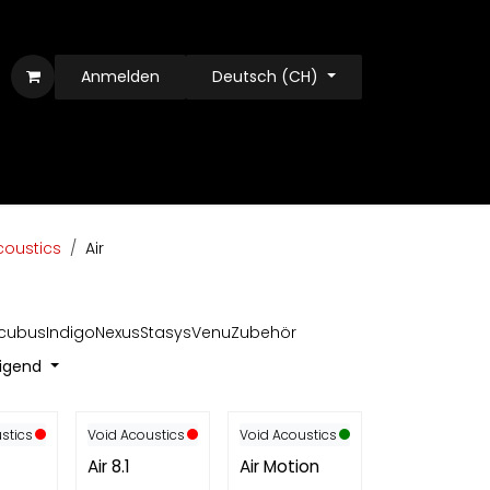
Anmelden
Deutsch (CH)
coustics
Air
ncubus
Indigo
Nexus
Stasys
Venu
Zubehör
eigend
stics
Void Acoustics
Void Acoustics
Air 8.1
Air Motion