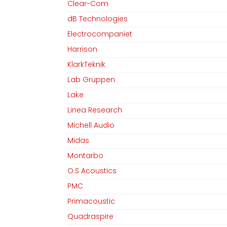
Clear-Com
dB Technologies
Electrocompaniet
Harrison
KlarkTeknik
Lab Gruppen
Lake
Linea Research
Michell Audio
Midas
Montarbo
O.S Acoustics
PMC
Primacoustic
Quadraspire