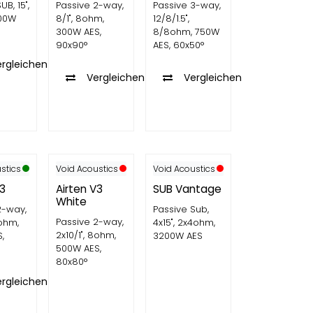
UB, 15",
Passive 2-way,
Passive 3-way,
00W
8/1", 8ohm,
12/8/1.5",
300W AES,
8/8ohm, 750W
90x90°
AES, 60x50°
ergleichen
Vergleichen
Vergleichen
stics
Void Acoustics
Void Acoustics
V3
Airten V3
SUB Vantage
White
2-way,
Passive Sub,
Passive 2-way,
8ohm,
4x15", 2x4ohm,
2x10/1", 8ohm,
,
3200W AES
500W AES,
80x80°
ergleichen