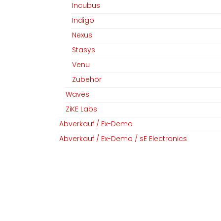
MGM Audio AG
Folgen Sie uns
Incubus
Home
Facebook
Indigo
Nexus
Team
Linkedin
Stasys
Datenschutz
Instagram
Venu
AGB​​
Zubehör
Impressum
Waves
ZiKE Labs
Abverkauf / Ex-Demo
Copyright © MGM Audio AG
Abverkauf / Ex-Demo / sE Electronics
Farbe
Preisspanne