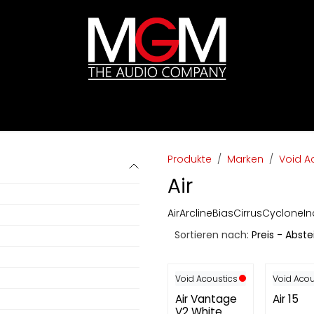
ds
Preislisten
HIFI
Abverkauf / Ex-Demo
Produkte
Marken
Void A
Air
Air
Arcline
Bias
Cirrus
Cyclone
I
Sortieren nach:
Preis - Abst
Void Acoustics
Void Acou
Air Vantage
Air 15
V2 White