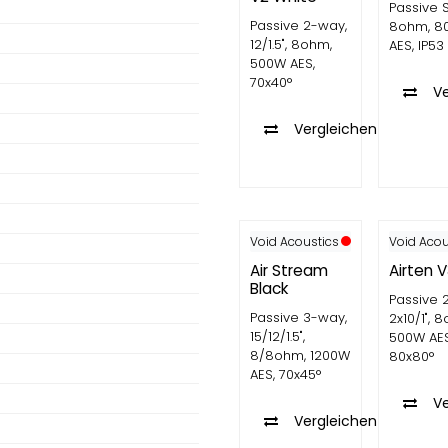
Passive S
Passive 2-way,
8ohm, 8
12/1.5", 8ohm,
AES, IP53
500W AES,
70x40°
V
Vergleichen
Void Acoustics
Void Acou
Air Stream
Airten 
Black
Passive 
Passive 3-way,
2x10/1", 
15/12/1.5",
500W AES
8/8ohm, 1200W
80x80°
AES, 70x45°
V
Vergleichen