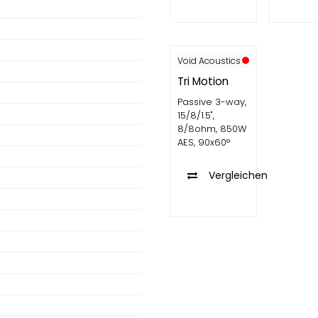
Void Acoustics
Tri Motion
Passive 3-way,
15/8/1.5",
8/8ohm, 850W
AES, 90x60°
Vergleichen