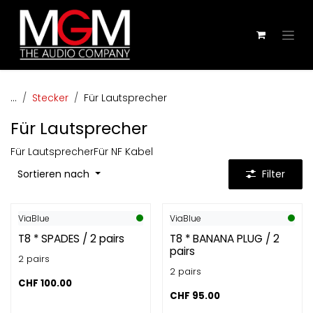
Zum Inhalt springen
...
Stecker
Für Lautsprecher
Für Lautsprecher
Für Lautsprecher
Für NF Kabel
Sortieren nach
Filter
ViaBlue
ViaBlue
T8 * SPADES / 2 pairs
T8 * BANANA PLUG / 2
pairs
2 pairs
2 pairs
CHF
100.00
CHF
95.00